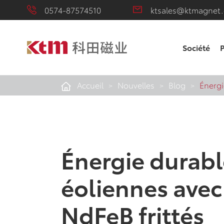
0574-87574510
ktsales@ktmagnet
Société
P
Accueil
Nouvelles
Blog
Énergi
Énergie durable
éoliennes avec
NdFeB frittés