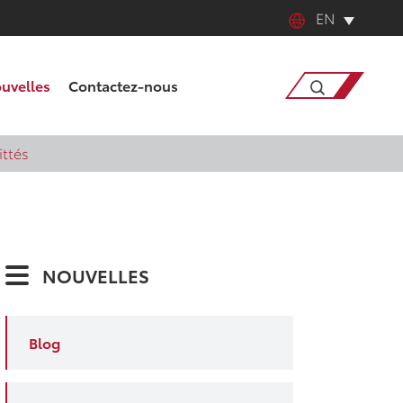
EN
English
uvelles
Contactez-nous
中文
日本語
Recherche
ittés
한국어
français
NOUVELLES
Deutsch
Español
Blog