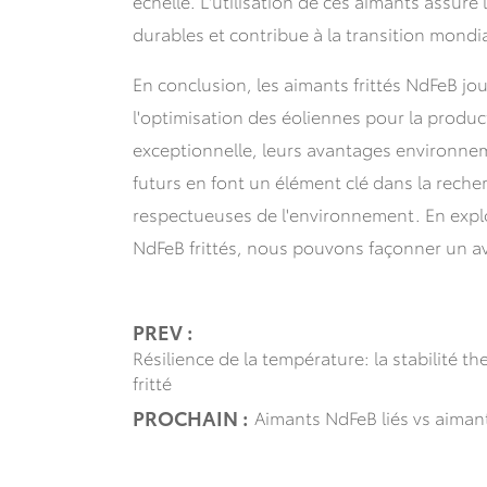
échelle. L'utilisation de ces aimants assure
durables et contribue à la transition mondia
En conclusion, les aimants frittés NdFeB jo
l'optimisation des éoliennes pour la produ
exceptionnelle, leurs avantages environnem
futurs en font un élément clé dans la reche
respectueuses de l'environnement. En explo
NdFeB frittés, nous pouvons façonner un ave
PREV :
Résilience de la température: la stabilité
fritté
PROCHAIN :
Aimants NdFeB liés vs aimant